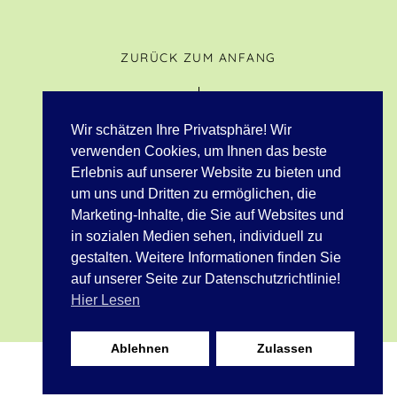
ZURÜCK ZUM ANFANG
Wir schätzen Ihre Privatsphäre! Wir
verwenden Cookies, um Ihnen das beste
Erlebnis auf unserer Website zu bieten und
© 2023 Tenuta Casa Cima |
Fondazione Kaspar e Sophie Spörri
um uns und Dritten zu ermöglichen, die
All rights Reserved
Privacy Policy
Impressum
Marketing-Inhalte, die Sie auf Websites und
in sozialen Medien sehen, individuell zu
gestalten. Weitere Informationen finden Sie
Website Design by
Goldbridge Entertainment
auf unserer Seite zur Datenschutzrichtlinie!
Hier Lesen
Ablehnen
Zulassen